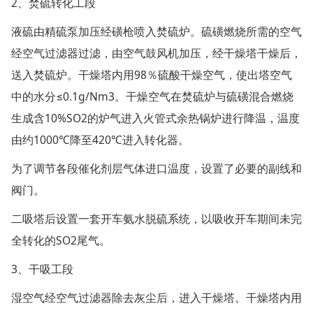
2、焚硫转化工段
液硫由精硫泵加压经磺枪喷入焚硫炉。硫磺燃烧所需的空气
经空气过滤器过滤，由空气鼓风机加压，经干燥塔干燥后，
送入焚硫炉。干燥塔内用98％硫酸干燥空气，使出塔空气
中的水分≤0.1g/Nm3。干燥空气在焚硫炉与硫磺混合燃烧
生成含10%SO2的炉气进入火管式余热锅炉进行降温，温度
由约1000℃降至420℃进入转化器。
为了调节各段催化剂层气体进口温度，设置了必要的副线和
阀门。
二吸塔后设置一套开车氨水脱硫系统，以吸收开车期间未完
全转化的SO2尾气。
3、干吸工段
湿空气经空气过滤器除去灰尘后，进入干燥塔。干燥塔内用