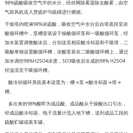
98%硫酸吸收空气中的水分，经丝网除雾器除去酸雾，由空
气鼓风机送入焚硫炉与硫磺进行燃烧。
干燥塔内喷淋98%浓硫酸，吸收空气中水分后自塔底排至浓
酸循环槽中，泵槽室装设干燥酸循环泵和一吸酸循环泵，经
加水装置调整酸浓后，分别送至相应酸冷却器和干吸塔，二
吸酸单独设置酸循环槽，浓酸泵装在二吸酸循环槽上，通过
加水调控98%H2SO4浓度，SO3吸收后生成的98% H2SO4
经溢流至干吸循环槽。
酸冷却循环系统基本设置为：槽→泵→酸冷却器→塔→
槽。
多出来的98%酸即为成品酸。成品酸从干燥酸出口引出，
经成品酸冷却器、电子流量计流入地下槽，送到成品工段的
硫酸贮罐或装车罐。