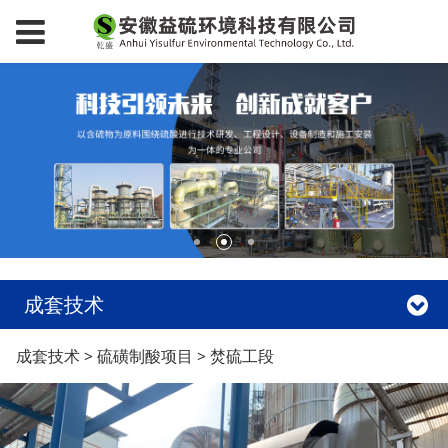
成套技术
焚硫工段
成套技术
>
硫磺制酸项目
>
焚硫工段