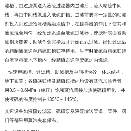
滤槽，由过滤泵送入液硫过滤器内过滤后，流入精硫中间
槽，再由中间槽泵送入液硫贮槽。过滤前要将一定量的助滤
剂投入到过滤预涂槽熔融液硫中，在搅拌器的作用下使其和
液硫混合均匀，经预涂泵送至液硫过滤器，使滤叶表面被助
滤剂所覆盖，助滤作业完毕后才开始正式过滤。经过过滤后
的精制液硫送至精硫贮槽贮存待用。生产时液硫自精硫贮罐
自流至精硫地下槽内，经精硫泵送至焚硫炉内燃烧。
快速熔硫槽、过滤槽、助滤槽及中间槽为砼一体式结构，
地下布置；各硫磺贮槽及精硫贮槽内均设有蒸汽加热盘管，
用0.5～0.6MPa（绝压）饱和蒸汽间接加热使硫磺熔化，并
使液硫的温度控制在135℃～145℃。
其它设备如液硫过滤器、硫磺泵及液硫输送管道、管件、阀
门等都采用蒸汽夹套保温。