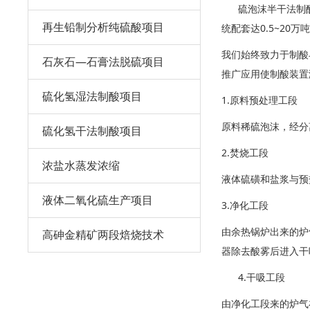
硫泡沫半干法制酸
再生铅制分析纯硫酸项目
统配套达0.5~20
我们始终致力于制酸
石灰石—石膏法脱硫项目
推广应用使制酸装置
硫化氢湿法制酸项目
1.原料预处理工段
原料稀硫泡沫，经分
硫化氢干法制酸项目
2.焚烧工段
浓盐水蒸发浓缩
液体硫磺和盐浆与预热
液体二氧化硫生产项目
3.净化工段
由余热锅炉出来的炉
高砷金精矿两段焙烧技术
器除去酸雾后进入干
4.干吸工段
由净化工段来的炉气