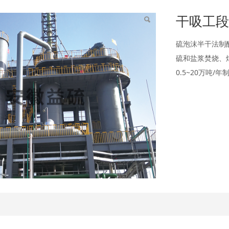
段
干吸工
硫泡沫半干法制
硫和盐浆焚烧、
0.5~20万吨