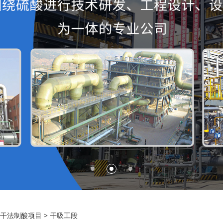
半干法制酸项目
>
干吸工段