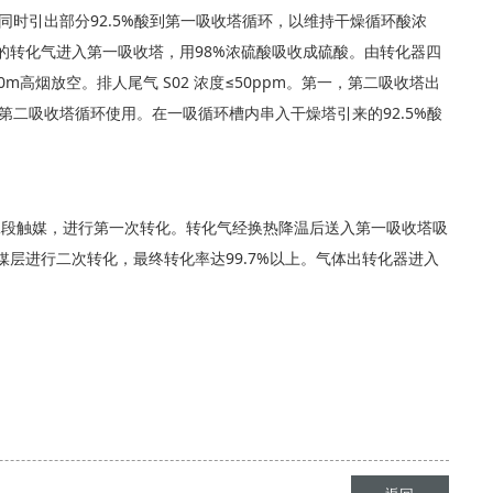
同时引出部分92.5%酸到第一吸收塔循环，以维持干燥循环酸浓
的转化气进入第一吸收塔，用98%浓硫酸吸收成硫酸。由转化器四
高烟放空。排人尾气 S02 浓度≤50ppm。第一，第二吸收塔出
二吸收塔循环使用。在一吸循环槽内串入干燥塔引来的92.5%酸
一、二段触媒，进行第一次转化。转化气经换热降温后送入第一吸收塔吸
媒层进行二次转化，最终转化率达99.7%以上。气体出转化器进入