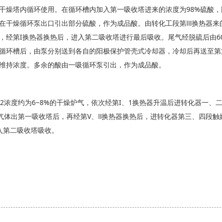
干燥塔内循环使用。在循环槽内加入第一吸收塔进来的浓度为98%硫酸，
在干燥循环泵出口引出部分硫酸，作为成品酸。由转化工段第Ⅲ换热器来
，经第I换热器换热后，进入第二吸收塔进行最后吸收。尾气经脱硫后由60m
循环槽后，由泵分别送到各自的阳极保护管壳式冷却器，冷却后再送至第第
维持浓度。多余的酸由一吸循环泵引出，作为成品酸。
含S02浓度约为6~8%的干燥炉气，依次经第I、1换热器升温后进转化器
2气体出第一吸收塔后，再经第V、Ⅱ换热器换热后，进转化器第三、四段触
入第二吸收塔吸收。