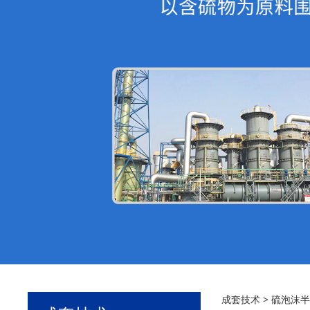
成套技术
>
硫泡沫