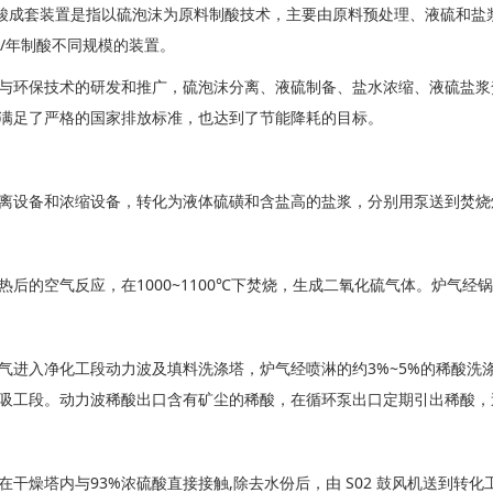
成套装置是指以硫泡沫为原料制酸技术，主要由原料预处理、液硫和盐浆
万吨/年制酸不同规模的装置。
与环保技术的研发和推广，硫泡沫分离、液硫制备、盐水浓缩、液硫盐浆焚
满足了严格的国家排放标准，也达到了节能降耗的目标。
离设备和浓缩设备，转化为液体硫磺和含盐高的盐浆，分别用泵送到焚烧
后的空气反应，在1000~1100℃下焚烧，生成二氧化硫气体。炉气经锅
气进入净化工段动力波及填料洗涤塔，炉气经喷淋的约3%~5%的稀酸洗涤
吸工段。动力波稀酸出口含有矿尘的稀酸，在循环泵出口定期引出稀酸，
在干燥塔内与93%浓硫酸直接接触,除去水份后，由 S02 鼓风机送到